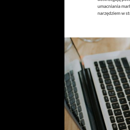
umacniania marki
narzędziem w st