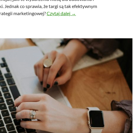
. Jednak co sprawia, że targi są tak efektywnym
Rola targów branżowych w bu
rategii marketingowej?
Czytaj dalej
→