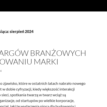
ąca: sierpień 2024
TARGÓW BRANŻOWYCH
OWANIU MARKI
24
to zjawisko, które w ostatnich latach nabrało nowego
 w dobie cyfryzacji, kiedy większość interakcji
o sieci, spotkania twarzą w twarz wciąż są
anizacje, od startupów po wielkie korporacje,
ncjał, jaki te wydarzenia niosą dla budowania i