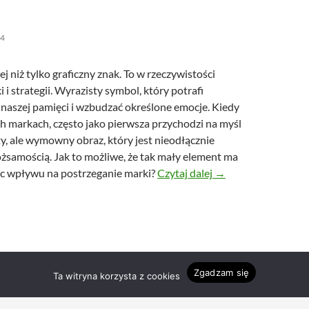
24
ej niż tylko graficzny znak. To w rzeczywistości
 i strategii. Wyrazisty symbol, który potrafi
 naszej pamięci i wzbudzać określone emocje. Kiedy
h markach, często jako pierwsza przychodzi na myśl
ty, ale wymowny obraz, który jest nieodłącznie
ożsamością. Jak to możliwe, że tak mały element ma
Rola logo w budowa
c wpływu na postrzeganie marki?
Czytaj dalej
→
Zgadzam się
Ta witryna korzysta z cookies