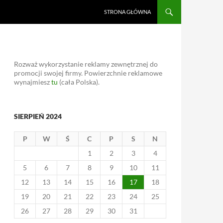
STRONA GŁÓWNA
Rozważ wykorzystanie reklamy zewnętrznej do
promocji swojej firmy. Powierzchnie reklamowe
wynajmiesz
tu
(cała Polska).
SIERPIEŃ 2024
P
W
Ś
C
P
S
N
1
2
3
4
5
6
7
8
9
10
11
12
13
14
15
16
17
18
19
20
21
22
23
24
25
26
27
28
29
30
31