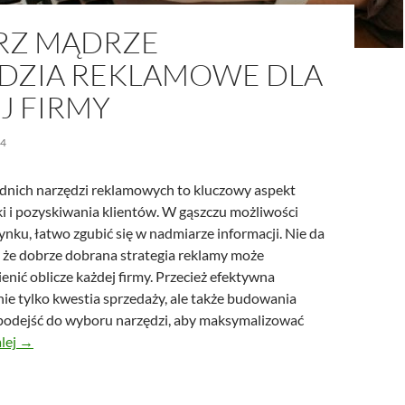
RZ MĄDRZE
DZIA REKLAMOWE DLA
J FIRMY
24
nich narzędzi reklamowych to kluczowy aspekt
 i pozyskiwania klientów. W gąszczu możliwości
nku, łatwo zgubić się w nadmiarze informacji. Nie da
, że dobrze dobrana strategia reklamy może
enić oblicze każdej firmy. Przecież efektywna
ie tylko kwestia sprzedaży, ale także budowania
c podejść do wyboru narzędzi, aby maksymalizować
Dobierz mądrze narzędzia reklamowe dla Twojej firmy
alej
→