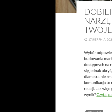
DOBIE
NARZĘ
TWOJE
17 SIERPNIA, 20
Wybór odpowied
budowania marki
dostępnych na ry
się jednak ukryć
diametralnie zmi
komunikacja to n
relacji. Jak wię
wynik?
Czytaj d