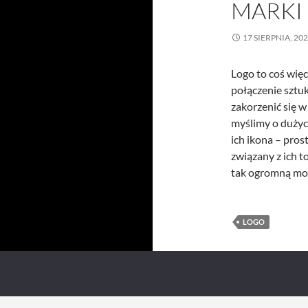
MARKI
17 SIERPNIA, 20
Logo to coś więc
połączenie sztuki
zakorzenić się w
myślimy o dużyc
ich ikona – pros
związany z ich t
tak ogromną mo
LOGO